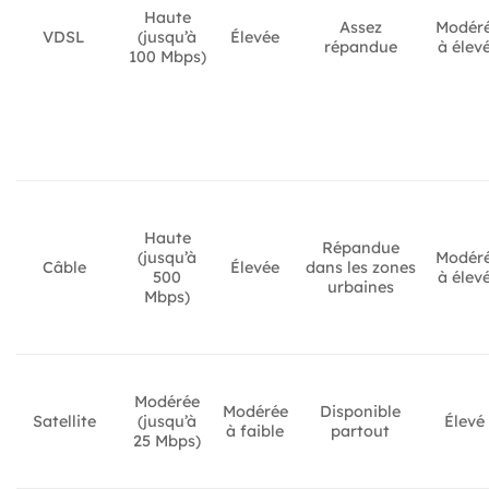
Haute
Assez
Modér
VDSL
(jusqu’à
Élevée
répandue
à élev
100 Mbps)
Haute
Répandue
(jusqu’à
Modér
Câble
Élevée
dans les zones
500
à élev
urbaines
Mbps)
Modérée
Modérée
Disponible
Satellite
(jusqu’à
Élevé
à faible
partout
25 Mbps)