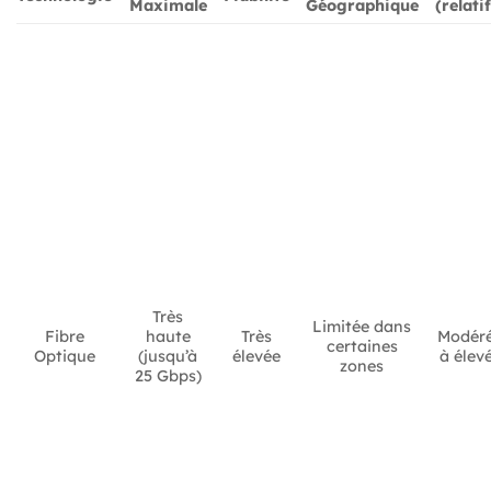
Maximale
Géographique
(relatif
Très
Limitée dans
Fibre
haute
Très
Modér
certaines
Optique
(jusqu’à
élevée
à élev
zones
25 Gbps)