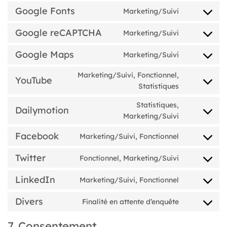
pretty-
to
Google Fonts
Marketing/Suivi
links
service
Consent
cookie-
to
Google reCAPTCHA
Marketing/Suivi
notice-
service
Consent
for-
google-
to
Google Maps
gdpr
Marketing/Suivi
fonts
service
Consent
google-
to
Marketing/Suivi, Fonctionnel,
recaptcha
service
YouTube
Consent
Statistiques
google-
to
maps
service
Statistiques,
Dailymotion
Consent
youtube
Marketing/Suivi
to
service
Facebook
Marketing/Suivi, Fonctionnel
Consent
dailymotion
to
Twitter
Fonctionnel, Marketing/Suivi
service
Consent
facebook
to
LinkedIn
Marketing/Suivi, Fonctionnel
service
Consent
twitter
to
Divers
Finalité en attente d’enquête
service
Consent
linkedin
to
7. Consentement
service