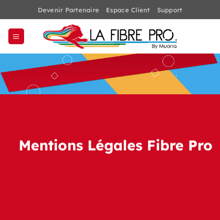
Passer
Devenir Partenaire
Espace Client
Support
au
contenu
Mentions Légales Fibre Pro