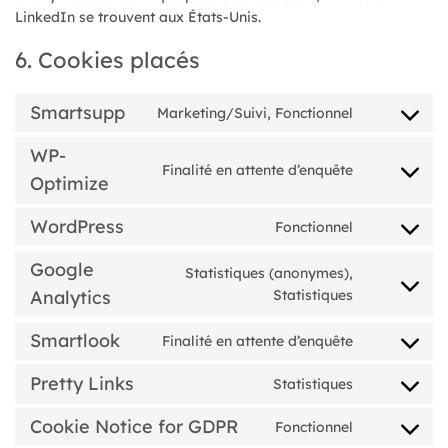
LinkedIn se trouvent aux États-Unis.
6. Cookies placés
Smartsupp
Marketing/Suivi, Fonctionnel
Consent
to
WP-
service
Finalité en attente d’enquête
Consent
smartsupp
Optimize
to
service
WordPress
Fonctionnel
Consent
wp-
to
optimize
Google
Statistiques (anonymes),
service
Consent
wordpress
Analytics
Statistiques
to
service
Smartlook
Finalité en attente d’enquête
Consent
google-
to
analytics
Pretty Links
Statistiques
service
Consent
smartlook
to
Cookie Notice for GDPR
Fonctionnel
service
Consent