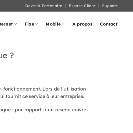
Devenir Partenaire
Espace Client
Support
ternet
Fixe
Mobile
A propos
Contact
ue ?
n fonctionnement. Lors de l’utilisation
i fournit ce service à leur entreprise.
tique ; par-rapport à un réseau cuivré