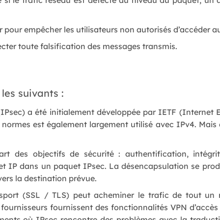
e si le trafic réseau est détecté au niveau du paquet, un
r pour empêcher les utilisateurs non autorisés d’accéder a
cter toute falsification des messages transmis.
les suivants :
(IPsec) a été initialement développée par IETF (Internet 
 normes est également largement utilisé avec IPv4. Mais a
 des objectifs de sécurité : authentification, intégrité
t IP dans un paquet IPsec. La désencapsulation se produi
 vers la destination prévue.
sport (SSL / TLS) peut acheminer le trafic de tout un 
 fournisseurs fournissent des fonctionnalités VPN d’accès
ents où IPsec rencontre des problèmes avec la traductio