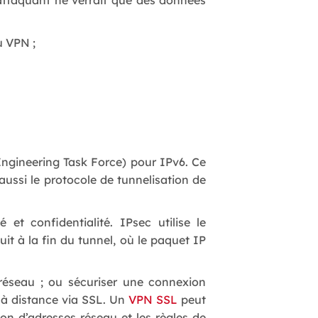
 attaquant ne verrait que des données
u VPN ;
Engineering Task Force) pour IPv6. Ce
ussi le protocole de tunnelisation de
 et confidentialité. IPsec utilise le
t à la fin du tunnel, où le paquet IP
réseau ; ou sécuriser une connexion
 à distance via SSL. Un
VPN SSL
peut
n d’adresses réseau et les règles de