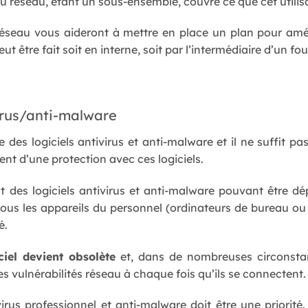
du réseau, étant un sous-ensemble, couvre ce que cet utilisa
 réseau vous aideront à mettre en place un plan pour am
eut être fait soit en interne, soit par l’intermédiaire d’un fo
virus/anti-malware
des logiciels antivirus et anti-malware et il ne suffit pa
nt d’une protection avec ces logiciels.
t des logiciels antivirus et anti-malware pouvant être dép
 tous les appareils du personnel (ordinateurs de bureau ou
é.
ciel devient obsolète
et, dans de nombreuses circonstanc
 des vulnérabilités réseau à chaque fois qu’ils se connectent.
virus professionnel et anti-malware doit être une priorité