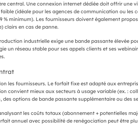
e central. Une connexion internet dédiée doit offrir une v
aible (idéale pour les agences de communication ou les c
9,9 % minimum). Les fournisseurs doivent également propos
) clairs en cas de panne.
roduction industrielle exige une bande passante élevée po
gie un réseau stable pour ses appels clients et ses webinair
es.
ntrat
on les fournisseurs. Le forfait fixe est adapté aux entrepri
n convient mieux aux secteurs à usage variable (ex. : colle
on, des options de bande passante supplémentaire ou des se
alysant les coûts totaux (abonnement + potentielles majorat
rfait annuel avec possibilité de renégociation peut être p