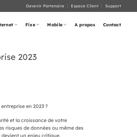
Devenir Partenaire
Espace Client
Support
ternet
Fixe
Mobile
A propos
Contact
prise 2023
 entreprise en 2023 ?
rité et la croissance de votre
 des risques de données ou même des
 devient un enjeu critique.