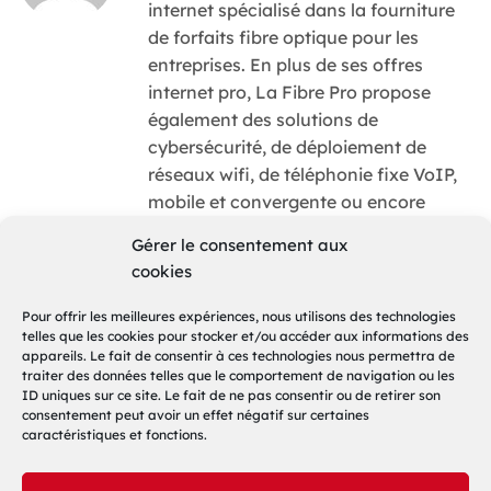
internet spécialisé dans la fourniture
de forfaits fibre optique pour les
entreprises. En plus de ses offres
internet pro, La Fibre Pro propose
également des solutions de
cybersécurité, de déploiement de
réseaux wifi, de téléphonie fixe VoIP,
mobile et convergente ou encore
d'hébergement et de sauvegarde. La
Gérer le consentement aux
Fibre Pro est une marque déposée de
cookies
la société MUONA, opérateur télécom
déclaré auprès de l'ARCEP.
Pour offrir les meilleures expériences, nous utilisons des technologies
telles que les cookies pour stocker et/ou accéder aux informations des
appareils. Le fait de consentir à ces technologies nous permettra de
traiter des données telles que le comportement de navigation ou les
ID uniques sur ce site. Le fait de ne pas consentir ou de retirer son
Tendances Télécom 2019 –
consentement peut avoir un effet négatif sur certaines
Qu’est-ce qu’un VPN et à
Tour d’horizon des
caractéristiques et fonctions.
quoi ça sert ?
prédictions d’experts